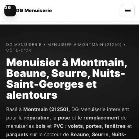
DG Menuiserie
DG MENUISERIE • MENUISIER À MONTMAIN (21250) •
CÔTE-D’OR
Menuisier à Montmain,
Beaune, Seurre, Nuits-
Saint-Georges et
alentours
Basé à
Montmain (21250)
, DG Menuiserie intervient
pour la
réparation
, la
pose
et le
remplacement
de
menuiseries
bois
et
PVC
:
volets
,
portes
,
fenêtres
et
parquets
sur le secteur de
Beaune
,
Seurre
,
Nuits-