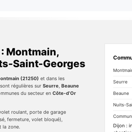
 : Montmain,
Commun
its-Saint-Georges
Montmain
ontmain (21250)
et dans les
Seurre
sont régulières sur
Seurre
,
Beaune
 communes du secteur en
Côte-d’Or
Beaune
Nuits-Sa
volet roulant, porte de garage
Commune
sé, fermeture, volet bloqué),
Dijon : 
 la zone.