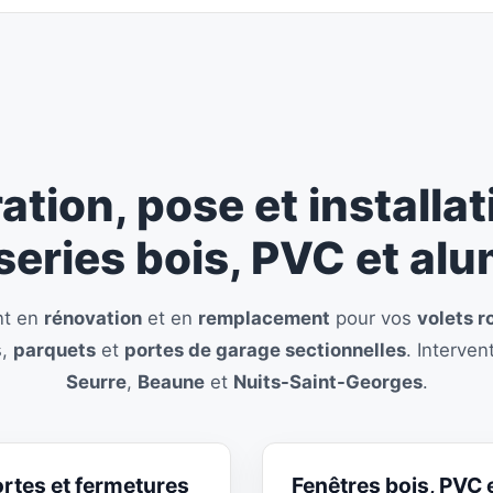
ation, pose et installat
eries bois, PVC et al
nt en
rénovation
et en
remplacement
pour vos
volets r
s,
parquets
et
portes de garage sectionnelles
. Interve
Seurre
,
Beaune
et
Nuits-Saint-Georges
.
rtes et fermetures
Fenêtres bois, PVC 