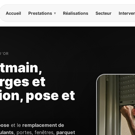
Accueil
Prestations
Réalisations
Secteur
Interve
▾
D’OR
tmain,
rges et
ion, pose et
pose
et le
remplacement de
ulants
, portes, fenêtres,
parquet