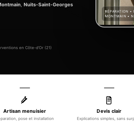
ontmain
,
Nuits-Saint-Georges
RÉPARATION • 
MONTMAIN • N
erventions en Côte-d’Or (21)
Artisan menuisier
Devis clair
paration, pose et installation
Explications simples, sans sur