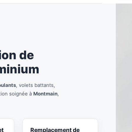
ion de
uminium
oulants
, volets battants,
ntion soignée à
Montmain
,
et
Remplacement de