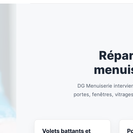
Répar
menuis
DG Menuiserie intervie
portes, fenêtres, vitrage
Volets battants et
Po