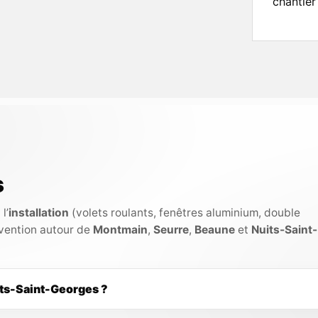
chantier 
s
l’
installation
(volets roulants, fenêtres aluminium, double
rvention autour de
Montmain
,
Seurre
,
Beaune
et
Nuits-Saint-
its-Saint-Georges ?