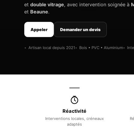
et
double vitrage
, avec intervention soignée à
M
et
Beaune
.
Appeler
Demander un devis
Artisan local depuis 2021
Bois • PVC • Aluminium
Int
Réactivité
Interventions locales, créneaux
Ré
adaptés